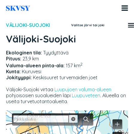
Hyppää
sisältöön
VÄLIJOKI-SUOJOKI
Valitse järvi tai joki
Välijoki-Suojoki
Ekologinen tila:
Tyydyttävä
Pituus:
23,9 km
2
Valuma-alueen pinta-ala:
157 km
Kunta:
Kiuruvesi
Jokityyppi:
Keskisuuret turvemaiden joet
Välijoki-Suojoki virtaa
Luupujoen valuma-alueen
pohjoisosien suoalueiden läpi
Luupuveteen
. Alueella on
useita turvetuotantoalueita.