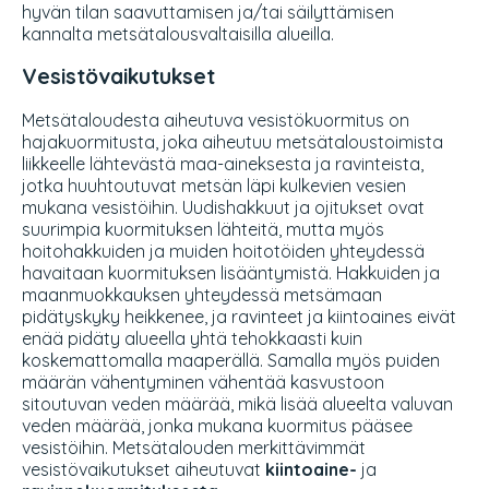
hyvän tilan saavuttamisen ja/tai säilyttämisen
kannalta metsätalousvaltaisilla alueilla.
Vesistövaikutukset
Metsätaloudesta aiheutuva vesistökuormitus on
hajakuormitusta, joka aiheutuu metsätaloustoimista
liikkeelle lähtevästä maa-aineksesta ja ravinteista,
jotka huuhtoutuvat metsän läpi kulkevien vesien
mukana vesistöihin. Uudishakkuut ja ojitukset ovat
suurimpia kuormituksen lähteitä, mutta myös
hoitohakkuiden ja muiden hoitotöiden yhteydessä
havaitaan kuormituksen lisääntymistä. Hakkuiden ja
maanmuokkauksen yhteydessä metsämaan
pidätyskyky heikkenee, ja ravinteet ja kiintoaines eivät
enää pidäty alueella yhtä tehokkaasti kuin
koskemattomalla maaperällä. Samalla myös puiden
määrän vähentyminen vähentää kasvustoon
sitoutuvan veden määrää, mikä lisää alueelta valuvan
veden määrää, jonka mukana kuormitus pääsee
vesistöihin. Metsätalouden merkittävimmät
vesistövaikutukset aiheutuvat
kiintoaine-
ja