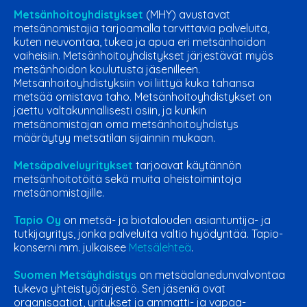
Metsänhoitoyhdistykset
(MHY) avustavat
metsänomistajia tarjoamalla tarvittavia palveluita,
kuten neuvontaa, tukea ja apua eri metsänhoidon
vaiheisiin. Metsänhoitoyhdistykset järjestävät myös
metsänhoidon koulutusta jäsenilleen.
Metsänhoitoyhdistyksiin voi liittyä kuka tahansa
metsää omistava taho. Metsänhoitoyhdistykset on
jaettu valtakunnallisesti osiin, ja kunkin
metsänomistajan oma metsänhoitoyhdistys
määräytyy metsätilan sijainnin mukaan.
Metsäpalveluyritykset
tarjoavat käytännön
metsänhoitotöitä sekä muita oheistoimintoja
metsänomistajille.
Tapio Oy
on metsä- ja biotalouden asiantuntija- ja
tutkijayritys, jonka palveluita valtio hyödyntää. Tapio-
konserni mm. julkaisee
Metsälehteä
.
Suomen Metsäyhdistys
on metsäalanedunvalvontaa
tukeva yhteistyöjärjestö. Sen jäseniä ovat
organisaatiot, yritykset ja ammatti- ja vapaa-