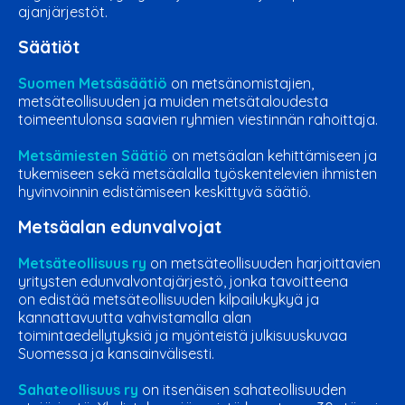
ajanjärjestöt.
Säätiöt
Suomen Metsäsäätiö
on metsänomistajien,
metsäteollisuuden ja muiden metsätaloudesta
toimeentulonsa saavien ryhmien viestinnän rahoittaja.
Metsämiesten Säätiö
on metsäalan kehittämiseen ja
tukemiseen sekä metsäalalla työskentelevien ihmisten
hyvinvoinnin edistämiseen keskittyvä säätiö.
Metsäalan edunvalvojat
Metsäteollisuus ry
on metsäteollisuuden harjoittavien
yritysten edunvalvontajärjestö, jonka tavoitteena
on
edistää metsäteollisuuden kilpailukykyä ja
kannattavuutta vahvistamalla alan
toimintaedellytyksiä ja myönteistä julkisuuskuvaa
Suomessa ja kansainvälisesti.
Sahateollisuus ry
on itsenäisen sahateollisuuden