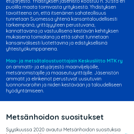
etujärjestö. Yhdistyksen jäsenistö koostuu n. 30:stä eri
puolilla maata toimivasta yrityksestä. Yhdistyksen
tavoitteena on, että itsenäinen sahateollisuus
tunnetaan Suomessa yhtenä kansantaloudellisesti
tärkeimpänä, yrittäjyyteen perustuvana,
kannattavana ja vastuullisena kestävän kehityksen
mukaisena toimialana ja että sahat tunnetaan
kansainvälisesti luotettavina ja edistyksellisinä
yhteistyökumppaneina.
Maa- ja metsätaloustuottajain Keskusliitto MTK ry
on
ammatti- ja etujärjestö maanviljelijöille,
metsänomistajille ja maaseutuyrittäjille. Jäsenistön
ammatit ja elinkeinot perustuvat uusiutuviin
luonnonvaroihin ja niiden kestävään ja taloudelliseen
hyödyntämiseen.
Metsänhoidon suositukset
Syyskuussa 2020 avautui Metsänhoidon suosituksia