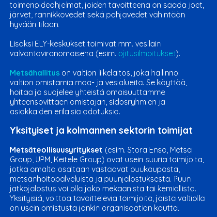
toimenpideohjelmat, joiden tavoitteena on saada joet,
järvet, rannikkovedet sekä pohjavedet vähintään
hyvään tilaan.
Lisäksi ELY-keskukset toimivat mm. vesilain
valvontaviranomaisena (esim.
ojitusilmoitukset
).
Metsähallitus
on
valtion liikelaitos, joka
hallinnoi
valtion omistamia maa- ja vesialueita. Se käyttää,
hoitaa ja suojelee yhteistä omaisuuttamme
yhteensovittaen omistajan, sidosryhmien ja
asiakkaiden erilaisia odotuksia.
Yksityiset ja kolmannen sektorin toimijat
Metsäteollisuusyritykset
(esim. Stora Enso, Metsä
Group, UPM, Keitele Group) ovat usein suuria toimijoita,
jotka omalta osaltaan vastaavat puukaupasta,
metsänhoitopalveluista ja puunjalostuksesta. Puun
jatkojalostus voi olla joko mekaanista tai kemiallista.
Yksityisiä, voittoa tavoittelevia toimijoita, joista valtiolla
on usein omistusta jonkin organisaation kautta.