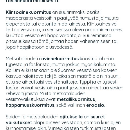
ravinnekuormituksesta
.
Kiintoainekuormitus
on suurimmaksi osaksi
maaperästä vesistöihin päätyvää humusta ja muuta
eloperäistä tai elotonta maa-ainesta. Kiintoaines voi
liettää vesistöjä, ja sen seassa oleva orgaaninen aines
kuluttaa vesistöjen happivarantoja. Suuremmissa
pitoisuuksissa tämä johtaa hapen vähenemiseen tai
jopa happikatoon alusvedessä.
Metsätalouden
ravinnekuormitus
koostuu lähinnä
typestä ja fosforista, mutta joskus myös kaliumista.
Kalium ei kuitenkaan ole Suomen vesistöissä kasvien
kasvua rajoittava tekijä, eikä sen määrä ole niin suuri,
että se aiheuttaisi vesistöhaittoja. Typpi ja erityisesti
fosfori voivat vesistöihin päätyessään aiheuttaa vesien
rehevöitymistä. Muita metsätalouden
vesistövaikutuksia ovat
metallikuormitus
,
happamuuskuormitus
, sekä välillinen
eroosio
.
Soiden ja metsäalueiden
ojituksella
on
suuret
vaikutukset
alapuoliseen vesistöön, samoin kuin ojien
kunnostamisellakin. Viimeaikaisten tutkimustulosten