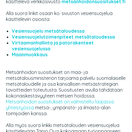
käsittelevä verkkosivusto
metsanhoidonsuositukset.fi
Alla suora linkit osaan ko. sivuston vesiensuojelua
käsitteleviin osioista:
Vesiensuojelu metsätaloudessa
Vesiensuojelutoimenpiteet metsätaloudessa
Virtaamanhallinta ja patorakenteet
vesiensuojelussa
Maanmuokkaus
Metsänhoidon suositukset on maa- ja
metsätalousministeriön tarjoama palvelu suomalaiselle
metsätaloudelle ja osa kansallisen metsästrategian
tavoitteiden toteutusta. Suositusten avulla tähdätään
kokonaiskestävyyteen metsien hoidossa.
Metsänhoidon suositukset on valmisteltu laajassa
yhteistyössä
metsä-, ympäristö- ja ilmasto-alan
toimijoiden kanssa.
Alla myös suora linkki metsätalouden vesiensuojelua
käsittelevään Tapio Oy:n kokoamaan työoppaaseen: