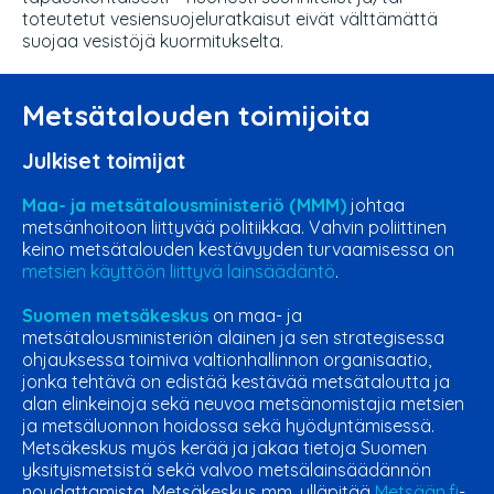
toteutetut vesiensuojeluratkaisut eivät välttämättä
suojaa vesistöjä kuormitukselta.
Metsätalouden toimijoita
Julkiset toimijat
Maa- ja metsätalousministeriö (MMM)
johtaa
metsänhoitoon liittyvää politiikkaa. V
ahvin poliittinen
keino metsätalouden kestävyyden turvaamisessa on
metsien käyttöön liittyvä lainsäädäntö
.
Suomen metsäkeskus
on maa- ja
metsätalousministeriön alainen ja sen strategisessa
ohjauksessa toimiva valtionhallinnon organisaatio,
jonka
tehtävä on edistää kestävää metsätaloutta ja
alan elinkeinoja sekä neuvoa metsänomistajia metsien
ja metsäluonnon hoidossa sekä hyödyntämisessä.
Metsäkeskus myös kerää ja jakaa tietoja Suomen
yksityismetsistä sekä valvoo metsälainsäädännön
noudattamista
. Metsäkeskus mm. ylläpitää
Metsään.fi
-