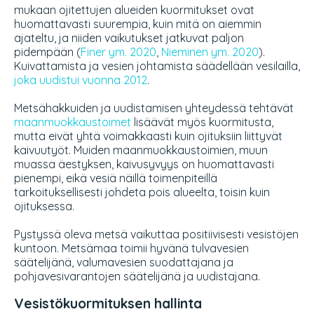
mukaan ojitettujen alueiden kuormitukset ovat
huomattavasti suurempia, kuin mitä on aiemmin
ajateltu, ja niiden vaikutukset jatkuvat paljon
pidempään (
Finer ym. 2020
,
Nieminen ym. 2020
).
Kuivattamista ja vesien johtamista säädellään vesilailla,
joka uudistui vuonna 2012
.
Metsähakkuiden ja uudistamisen yhteydessä tehtävät
maanmuokkaustoimet
lisäävät myös kuormitusta,
mutta eivät yhtä voimakkaasti kuin ojituksiin liittyvät
kaivuutyöt. Muiden maanmuokkaustoimien, muun
muassa äestyksen, kaivusyvyys on huomattavasti
pienempi, eikä vesiä näillä toimenpiteillä
tarkoituksellisesti johdeta pois alueelta, toisin kuin
ojituksessa.
Pystyssä oleva metsä vaikuttaa positiivisesti vesistöjen
kuntoon. Metsämaa toimii hyvänä tulvavesien
säätelijänä, valumavesien suodattajana ja
pohjavesivarantojen säätelijänä ja uudistajana.
Vesistökuormituksen hallinta