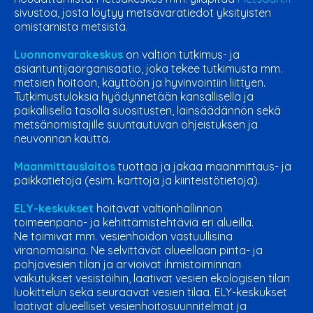
sivustoa, josta löytyy metsävaratiedot yksityisten
omistamista metsistä.
Luonnonvarakeskus
on valtion tutkimus- ja
asiantuntijaorganisaatio, joka tekee tutkimusta mm.
metsien hoitoon, käyttöön ja hyvinvointiin liittyen.
Tutkimustuloksia hyödynnetään kansallisella ja
paikallisella tasolla suositusten, lainsäädännön sekä
metsänomistajille suuntautuvan ohjeistuksen ja
neuvonnan kautta.
Maanmittauslaitos
tuottaa ja jakaa maanmittaus- ja
paikkatietoja (esim. karttoja ja kiinteistötietoja).
ELY-keskukset
hoitavat valtionhallinnon
toimeenpano- ja kehittämistehtäviä eri alueilla.
Ne toimivat mm. vesienhoidon vastuullisina
viranomaisina. Ne selvittävät alueellaan pinta- ja
pohjavesien tilan ja arvioivat ihmistoiminnan
vaikutukset vesistöihin, laativat vesien ekologisen tilan
luokittelun sekä seuraavat vesien tilaa. ELY-keskukset
laativat alueelliset vesienhoitosuunnitelmat ja