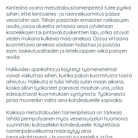
Kiinteänä osana metsätaloustoimenpiteitä tulee pyrkiä
siihen, ettei kiintoaines- ja ravinnekuormitus pääse
vesistöihin asti. Tähän päästään erinäisten ratkaisujen
avulla, joissa alueelta virtaavia vesiä johdetaan
kosteikkojen tai pintavalutuskenttien läpi, jotka sitovat
veden mukana kulkevia maa-aineksia. Ojissa virtaavia
kuormittavia aineksia voidaan hidastaa ja poistaa
esim. laskeutusaltaiden ja lietekuoppien sekä patojen
avulla.
Hakkuiden ajankohta ja käytetyt työmenetelmät
voivat vaikuttaa siihen, kuinka paljon kuormitusta töistä
aiheutuu. Hakkuita ei tulisi tehdä sulan maan aikana,
koska silloin työkoneet painavat maahan uria, jotka
edesauttavat kuormituksen syntymistä. Työkoneisto
pitää muutenkin valita aina kohdealueelle sopivaksi.
Kaikissa metsätalouden toimenpiteissä on tärkeää
tehdä perinpohjainen myös vesiensuojelun huomioiva
suunnittelu kulloisellekin kohdealueelle. Käytettävä
toimenpidevalikoima määräytyy aina
tapauskohtaisesti – huonosti suunnitellut ja/tai