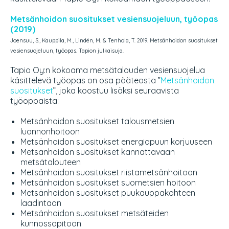
Metsänhoidon suositukset vesiensuojeluun, työopas
(2019)
Joensuu, S., Kauppila, M., Lindén, M. & Tenhola, T. 2019. Metsänhoidon suositukset
vesiensuojeluun, työopas. Tapion julkaisuja.
Tapio Oy:n kokoama metsätalouden vesiensuojelua
käsittelevä työopas on osa pääteosta ”
Metsänhoidon
suositukset
”, joka koostuu lisäksi seuraavista
työoppaista:
Metsänhoidon suositukset talousmetsien
luonnonhoitoon
Metsänhoidon suositukset energiapuun korjuuseen
Metsänhoidon suositukset kannattavaan
metsätalouteen
Metsänhoidon suositukset riistametsänhoitoon
Metsänhoidon suositukset suometsien hoitoon
Metsänhoidon suositukset puukauppakohteen
laadintaan
Metsänhoidon suositukset metsäteiden
kunnossapitoon