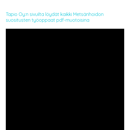
Tapio Oy:n sivuilta löydät kaikki Metsänhoidon
suositusten työoppaat pdf-muotoisina