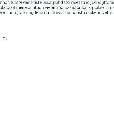
otannon tuotteiden kastelussa, puhdistamisessa ja jäähdyttämis
takaavat meille puhtaan veden mahdollistaman kilpailuvaltin,
telemaan, jotta löydetään riittävästi puhdasta makeaa vettä
aitos