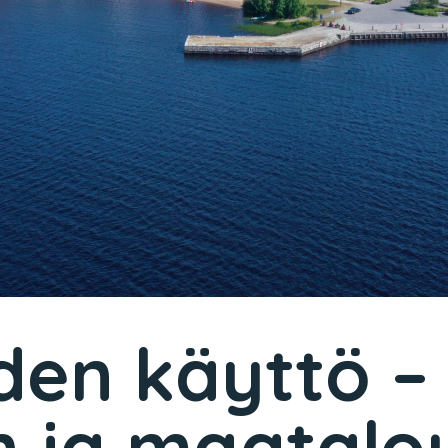
den käyttö –
en ja maatal