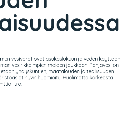
evaisuudessa
 Suomen vesivarat ovat asukaslukuun ja veden käyttöön
lman vesirikkaimpien maiden joukkoon. Pohjavesi on
tetaan yhdyskuntien, maatalouden ja teollisuuden
äristöasiat hyvin huomioitu. Huolimatta korkeasta
tiä litra.