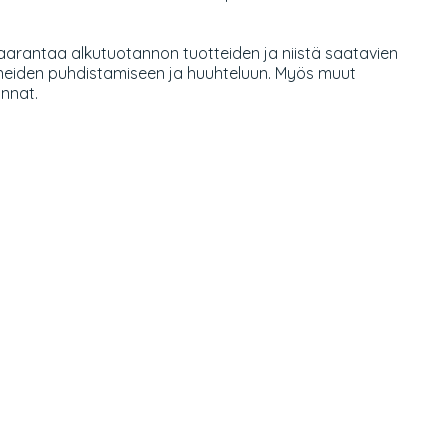
i vaarantaa alkutuotannon tuotteiden ja niistä saatavien
älineiden puhdistamiseen ja huuhteluun. Myös muut
nnat.