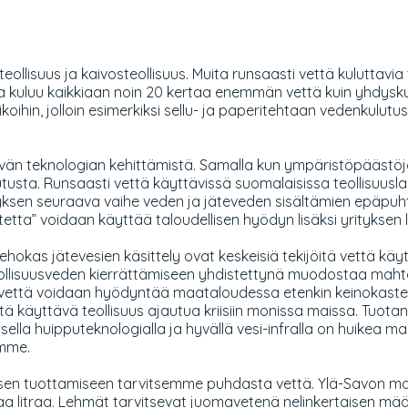
lisuus ja kaivosteollisuus. Muita runsaasti vettä kuluttavia teo
essa kuluu kaikkiaan noin 20 kertaa enemmän vettä kuin yhdys
ikoihin, jolloin esimerkiksi sellu- ja paperitehtaan vedenkulu
stävän teknologian kehittämistä. Samalla kun ympäristöpäästöj
ta. Runsaasti vettä käyttävissä suomalaisissa teollisuuslait
tyksen seuraava vaihe veden ja jäteveden sisältämien epäpuht
ta” voidaan käyttää taloudellisen hyödyn lisäksi yrityksen li
hokas jätevesien käsittely ovat keskeisiä tekijöitä vettä kä
teollisuusveden kierrättämiseen yhdistettynä muodostaa mahta
rätysvettä voidaan hyödyntää maataloudessa etenkin keinokast
 käyttävä teollisuus ajautua kriisiin monissa maissa. Tuotant
a huipputeknologialla ja hyvällä vesi-infralla on huikea mahd
amme.
en tuottamiseen tarvitsemme puhdasta vettä. Ylä-Savon maa
a litraa. Lehmät tarvitsevat juomavetenä nelinkertaisen määr