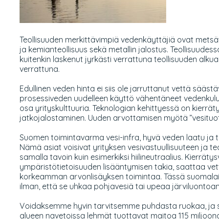
Teollisuuden merkittävimpiä vedenkäyttäjiä ovat metsäteol
ja kemianteollisuus sekä metallin jalostus. Teollisuud
kuitenkin laskenut jyrkästi verrattuna teollisuuden alkua
verrattuna.
Edullinen veden hinta ei siis ole jarruttanut vettä sää
prosessiveden uudelleen käyttö vähentäneet vedenkulutus
osa yrityskulttuuria. Teknologian kehittyessä on kierrä
jatkojalostaminen. Uuden arvottamisen myötä ”vesituotet
Suomen toimintavarma vesi-infra, hyvä veden laatu ja te
Nämä asiat voisivat yrityksen vesivastuullisuuteen ja 
samalla tavoin kuin esimerkiksi hiilineutraalius. Kier
ympäristötietoisuuden lisääntymisen takia, saattaa vettä
korkeamman arvonlisäyksen toimintaa. Tässä suomalaisell
ilman, että se uhkaa pohjavesiä tai upeaa järviluonto
Voidaksemme hyvin tarvitsemme puhdasta ruokaa, ja s
alueen navetoissa lehmät tuottavat maitoa 115 miljoona