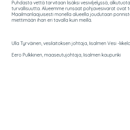
Puhdasta vettä tarvitaan lisäksi vesiviljelyssä, alkutu
turvallisuutta. Alueemme runsaat pohjavesivarat ovat 
Maailmanlaajuisesti monella alueella joudutaan ponnis
miettimään ihan eri tavalla kuin meillä.
Ulla Tyrväinen, vesilaitoksen johtaja, Iisalmen Vesi -liikel
Eero Pulkkinen, maaseutujohtaja, Iisalmen kaupunki