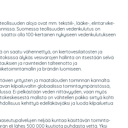
llisuuden aloja ovat mm. tekstiili-, lääke-, elintarvike-
kunnissa. Suomessa teollisuuden vedenkulutus on
tus saattoi olla 100-kertainen nykyiseen vedenkulutukseen
ä on saatu vähennettyä, on kiertovesilaitosten ja
oksissa älykäs vesivarojen hallinta on itsestään selvä
auksien ja ravinteiden talteenotto ja
iketoimintamallin ja brändin luomiseen.
yttävien yritysten ja maatalouden toiminnan kannalta.
van kilpailuvaltin globaalissa toimintaympäristössä,
elussa. Ei pelkästään veden riittävyyden, vaan myös
okeskeisestä mallista on vähitellen pakko siirtyä kohti
ollisuus kehittyä edelläkävijäksi ja luoda kilpailuetua
seutupalvelujen neljää kuntaa käsittävän toiminta-
än eli lähes 500 000 kuutiota puhdasta vettä. Yksi