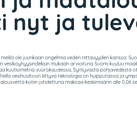
ti nyt ja tul
ikä meillä ole juurikaan ongelmia veden riittävyyden kanssa.
van vesiköyhyysindeksin mukaan arvioituna Suomi kuuluu maai
onaa kuutiometriä vuorokaudessa, Syntyvästä pohjavedestä o
hella vesihuoltoon liittyvä teknologia on huipputasoa ja ymp
talousvettä kotiin johdettuna maksaa keskimäärin alle 0,06 sent