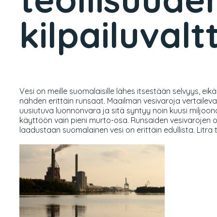
kilpailuvalt
Vesi on meille suomalaisille lähes itsestään selvyys, e
nähden erittäin runsaat. Maailman vesivaroja vertaile
uusiutuva luonnonvara ja sitä syntyy noin kuusi miljo
käyttöön vain pieni murto-osa. Runsaiden vesivarojen o
laadustaan suomalainen vesi on erittäin edullista. Litra 