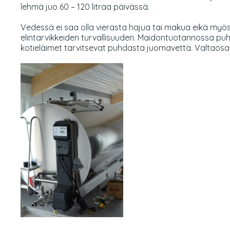
lehmä juo 60 – 120 litraa päivässä.
Vedessä ei saa olla vierasta hajua tai makua eikä myöskää
elintarvikkeiden turvallisuuden. Maidontuotannossa puhd
kotieläimet tarvitsevat puhdasta juomavettä. Valtaosan