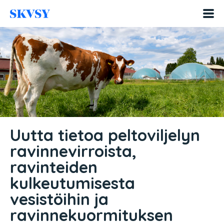
Hyppää
sisältöön
Uutta tietoa peltoviljelyn
ravinnevirroista,
ravinteiden
kulkeutumisesta
vesistöihin ja
ravinnekuormituksen