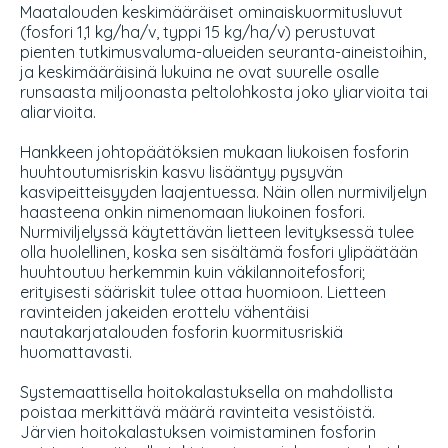
Maatalouden keskimääräiset ominaiskuormitusluvut
(fosfori 1,1 kg/ha/v, typpi 15 kg/ha/v) perustuvat
pienten tutkimusvaluma-alueiden seuranta-aineistoihin,
ja keskimääräisinä lukuina ne ovat suurelle osalle
runsaasta miljoonasta peltolohkosta joko yliarvioita tai
aliarvioita.
Hankkeen johtopäätöksien mukaan liukoisen fosforin
huuhtoutumisriskin kasvu lisääntyy pysyvän
kasvipeitteisyyden laajentuessa. Näin ollen nurmiviljelyn
haasteena onkin nimenomaan liukoinen fosfori.
Nurmiviljelyssä käytettävän lietteen levityksessä tulee
olla huolellinen, koska sen sisältämä fosfori ylipäätään
huuhtoutuu herkemmin kuin väkilannoitefosfori;
erityisesti sääriskit tulee ottaa huomioon. Lietteen
ravinteiden jakeiden erottelu vähentäisi
nautakarjatalouden fosforin kuormitusriskiä
huomattavasti.
Systemaattisella hoitokalastuksella on mahdollista
poistaa merkittävä määrä ravinteita vesistöistä.
Järvien hoitokalastuksen voimistaminen fosforin