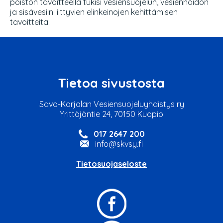
poiston tavoitteella tukisi vesiensuojelun, vesienhoidon
ja sisävesiin liittyvien elinkeinojen kehittämisen
tavoitteita.
Tietoa sivustosta
Savo-Karjalan Vesiensuojeluyhdistys ry
Yrittäjäntie 24, 70150 Kuopio
017 2647 200
info@skvsy.fi
Tietosuojaseloste