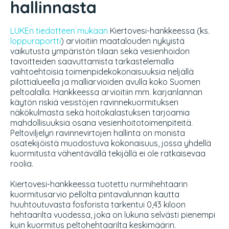
hallinnasta
LUKEn tiedotteen mukaan
Kiertovesi-hankkeessa (ks.
loppuraportti
) arvioitiin maatalouden nykyistä
vaikutusta ympäristön tilaan sekä vesienhoidon
tavoitteiden saavuttamista tarkastelemalla
vaihtoehtoisia toimenpidekokonaisuuksia neljällä
pilottialueella ja malliarvioiden avulla koko Suomen
peltoalalla. Hankkeessa arvioitiin mm. karjanlannan
käytön riskiä vesistöjen ravinnekuormituksen
näkökulmasta sekä hoitokalastuksen tarjoamia
mahdollisuuksia osana vesienhoitotoimenpiteitä.
Peltoviljelyn ravinnevirtojen hallinta on monista
osatekijöistä muodostuva kokonaisuus, jossa yhdellä
kuormitusta vähentävällä tekijällä ei ole ratkaisevaa
roolia.
Kiertovesi-hankkeessa tuotettu nurmihehtaarin
kuormitusarvio pellolta pintavalunnan kautta
huuhtoutuvasta fosforista tarkentui 0,43 kiloon
hehtaarilta vuodessa, joka on lukuna selvästi pienempi
kuin kuormitus peltohehtaarilta keskimäärin.