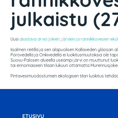
julkaistu (2
Uusi
alustava arvio jokien, järvien ja rannikkovesien eko
Iisalmen reitillä ja sen alapuolisen Kallaveden yläosan a
Porovedellä ja Onkivedellä ei luokitusmuutoksia ole ta
Suovu-Palosen alueella useampi järvi on muuttunut luo
tai erinomaiseen tilaan lukuun ottamatta Murennusjoke
Pintavesimuodostumien ekologisen tilan luokitus tehdää
ETUSIVU