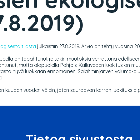
7.8.2019)
logisesta tilasta
julkaistiin 27.8.2019. Arvio on tehty vuosina 2
lueella on tapahtunut joitakin muutoksia verrattuna edelliseen
pahtunut, mutta alapuolella Pohjois-Kallaveden luokitus on 
kasta hyvä luokkaan erinomainen. Salahminjärven valuma-alue
a.
n kuuden vuoden välein, joten seuraavan kerran luokituksia 
Tietoa sivustosta