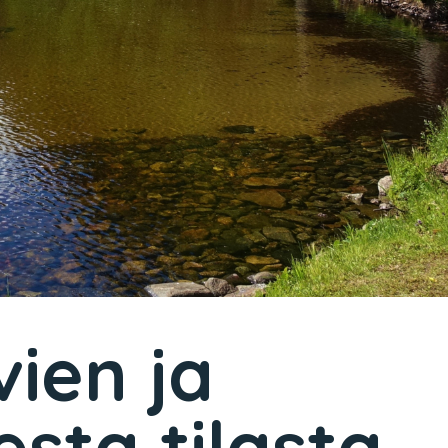
vien ja
sta tilasta