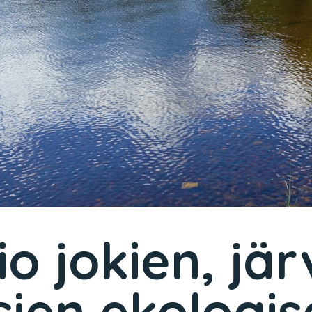
o jokien, jär
ien ekologise