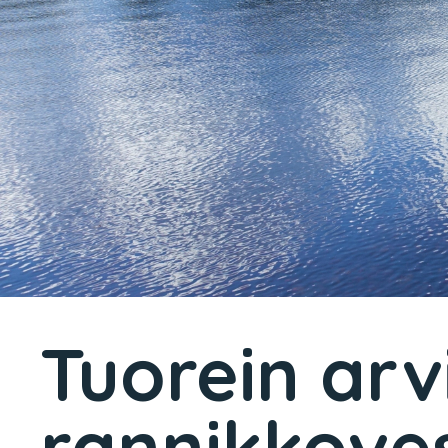
Tuorein arvi
rannikkoves