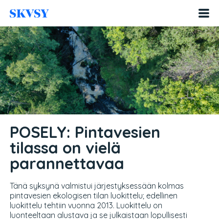
Hyppää
sisältöön
POSELY: Pintavesien
tilassa on vielä
parannettavaa
Tänä syksynä valmistui järjestyksessään kolmas
pintavesien ekologisen tilan luokittelu; edellinen
luokittelu tehtiin vuonna 2013. Luokittelu on
luonteeltaan alustava ja se julkaistaan lopullisesti