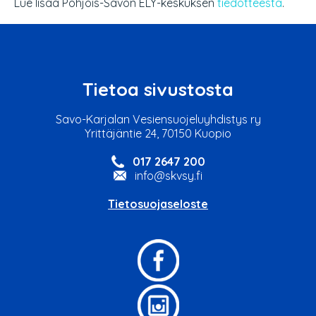
Lue lisää Pohjois-Savon ELY-keskuksen
tiedotteesta
.
Tietoa sivustosta
Savo-Karjalan Vesiensuojeluyhdistys ry
Yrittäjäntie 24, 70150 Kuopio
017 2647 200
info@skvsy.fi
Tietosuojaseloste