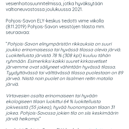
vesienhoitosuunnitelmissa, jotka hyväksytään
valtioneuvostossa joulukuussa 2021.
Pohjois-Savon ELY-keskus tiedotti viime viikolla
(8.11.2019) Pohjois-Savon vesistöjen tilasta mm.
seuraavaa:
”
Pohjois-Savon elinympäristön rikkauksia on suuri
joukko erinomaisessa tai hyvässä tilassa olevia järviä.
Luokitelluista järvistä 78 % (308 kpl) kuuluu tähän
ryhmään. Esimerkiksi kaikki suuret kirkasvetiset
järvemme ovat säilyneet vähintään hyvässä tilassa.
Tyydyttävässä tai välttävässä tilassa puolestaan on 89
järveä. Niistä noin puolet on Iisalmen reitin matalia
järviä.
Virtavesien osalta erinomaiseen tai hyvään
ekologiseen tilaan luokittui 64 % luokitelluista
jokivesistä (55 jokea), hyvää huonompaan tilaan 31
jokea. Pohjois-Savossa jokien tila on siis keskimäärin
järviä heikompi.
”