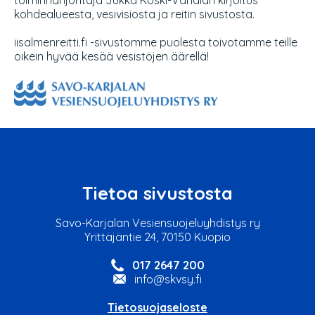
toiminnanjohtaja Jukka Koski-Vähälän kirjoitus
kohdealueesta, vesivisiosta ja reitin sivustosta.
iisalmenreitti.fi -sivustomme puolesta toivotamme teille
oikein hyvää kesää vesistöjen äärellä!
Tietoa sivustosta
Savo-Karjalan Vesiensuojeluyhdistys ry
Yrittäjäntie 24, 70150 Kuopio
017 2647 200
info@skvsy.fi
Tietosuojaseloste