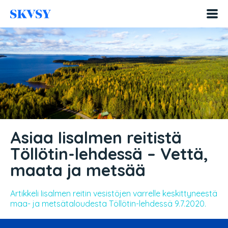
Hyppää
sisältöön
Asiaa Iisalmen reitistä
Töllötin-lehdessä – Vettä,
maata ja metsää
Artikkeli Iisalmen reitin vesistöjen varrelle keskittyneestä
maa- ja metsätaloudesta Töllötin-lehdessä 9.7.2020.